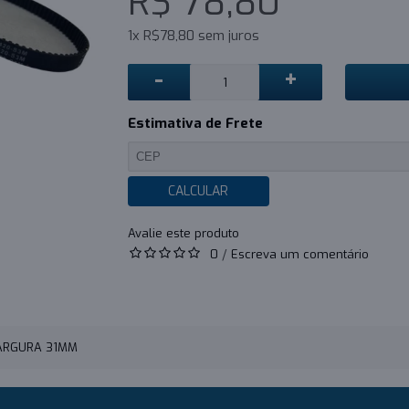
R$ 78,80
1x R$78,80 sem juros
-
+
Estimativa de Frete
CALCULAR
0
/
Escreva um comentário
LARGURA 31MM