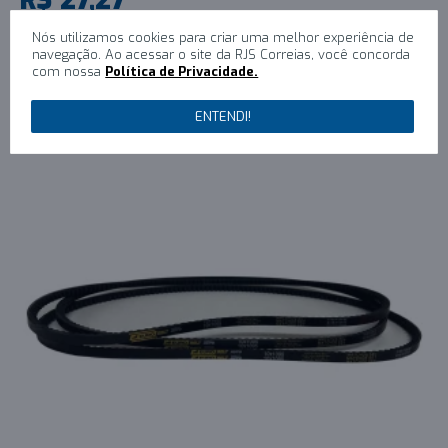
1x R$27,27 sem juros
Nós utilizamos cookies para criar uma melhor experiência de
navegação. Ao acessar o site da RJS Correias, você concorda
COMPRAR
com nossa
Política de Privacidade.
ENTENDI!