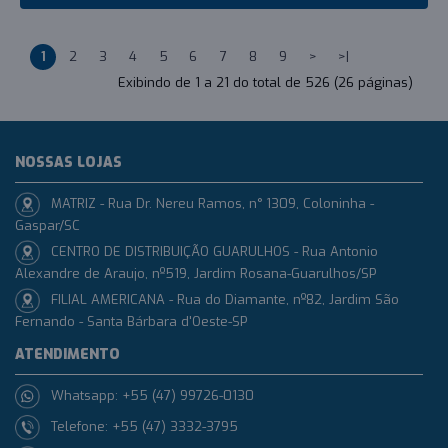
1
2
3
4
5
6
7
8
9
>
>|
Exibindo de 1 a 21 do total de 526 (26 páginas)
NOSSAS LOJAS
MATRIZ - Rua Dr. Nereu Ramos, n° 1309, Coloninha -
Gaspar/SC
CENTRO DE DISTRIBUIÇÃO GUARULHOS - Rua Antonio
Alexandre de Araujo, nº519, Jardim Rosana-Guarulhos/SP
FILIAL AMERICANA - Rua do Diamante, nº82, Jardim São
Fernando - Santa Bárbara d'Oeste-SP
ATENDIMENTO
Whatsapp: +55 (47) 99726-0130
Telefone: +55 (47) 3332-3795