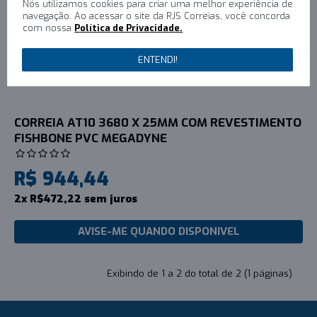
Nós utilizamos cookies para criar uma melhor experiência de
navegação. Ao acessar o site da RJS Correias, você concorda
com nossa
Política de Privacidade.
ENTENDI!
CORREIA AT10 3680 X 25MM COM REVESTIMENTO
FISHBONE PVC MEGADYNE
R$ 944,44
2x R$472,22 sem juros
AVISE-ME QUANDO DISPONIVEL
Exibindo de 1 a 2 do total de 2 (1 páginas)