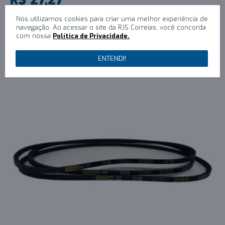
1x R$27,27 sem juros
Nós utilizamos cookies para criar uma melhor experiência de
navegação. Ao acessar o site da RJS Correias, você concorda
COMPRAR
com nossa
Política de Privacidade.
ENTENDI!