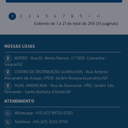
1
2
3
4
5
6
7
8
9
>
>|
Exibindo de 1 a 21 do total de 255 (13 páginas)
NOSSAS LOJAS
MATRIZ - Rua Dr. Nereu Ramos, n° 1309, Coloninha -
Gaspar/SC
CENTRO DE DISTRIBUIÇÃO GUARULHOS - Rua Antonio
Alexandre de Araujo, nº519, Jardim Rosana-Guarulhos/SP
FILIAL AMERICANA - Rua do Diamante, nº82, Jardim São
Fernando - Santa Bárbara d'Oeste-SP
ATENDIMENTO
Whatsapp: +55 (47) 99726-0130
Telefone: +55 (47) 3332-3795