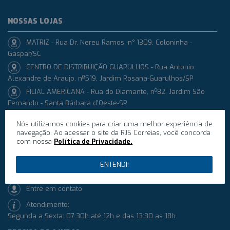
NOSSAS LOJAS
MATRIZ - Rua Dr. Nereu Ramos, n° 1309, Coloninha -
Gaspar/SC
CENTRO DE DISTRIBUIÇÃO GUARULHOS - Rua Antonio
Alexandre de Araujo, nº519, Jardim Rosana-Guarulhos/SP
FILIAL AMERICANA - Rua do Diamante, nº82, Jardim São
Fernando - Santa Bárbara d'Oeste-SP
ATENDIMENTO
Nós utilizamos cookies para criar uma melhor experiência de
navegação. Ao acessar o site da RJS Correias, você concorda
Whatsapp: +55 (47) 99726-0130
com nossa
Política de Privacidade.
Telefone: +55 (47) 3332-3795
ENTENDI!
contato@rjscorreias.com.br
Entre em contato
Atendimento:
Segunda a Sexta: 07:30h até 12h e das 13:30 as 18h