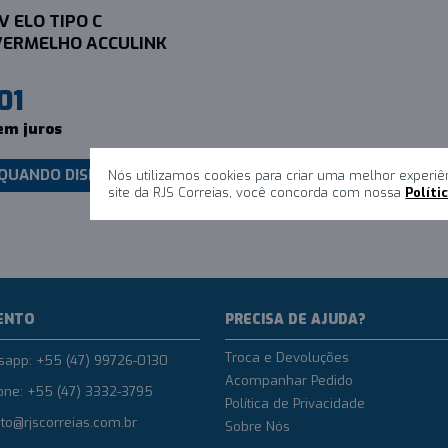
V ELO TIPO C
ERMELHO ACCULINK
01
em juros
 QUANDO DISPONIVEL
Nós utilizamos cookies para criar uma melhor experiê
site da RJS Correias, você concorda com nossa
Políti
ENTO
PRECISA DE AJUDA?
Troca e Devoluções
sapp: +55 (47) 99726-0130
Acompanhar Pedido
one: +55 (47) 3332-3795
Política de Privacidade
to@rjscorreias.com.br
Sobre Nós