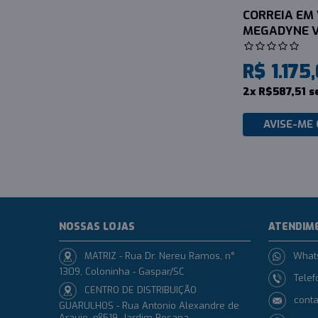
CORREIA EM 
MEGADYNE V
R$ 1.175,
2x R$587,51 s
AVISE-ME
NOSSAS LOJAS
ATENDIM
MATRIZ - Rua Dr. Nereu Ramos, n°
What
1309, Coloninha - Gaspar/SC
Telef
CENTRO DE DISTRIBUIÇÃO
conta
GUARULHOS - Rua Antonio Alexandre de
Araujo, nº519, Jardim Rosana-