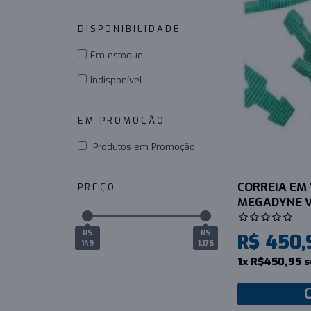
DISPONIBILIDADE
_
Em estoque
Indisponível
EM PROMOÇÃO
_
Produtos em Promoção
CORREIA EM 
PREÇO
_
MEGADYNE V
R$
R$
R$ 450,
149
1.176
1x R$450,95 s