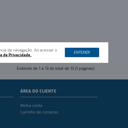
ncia de navegação. Ao acessar o
ENTENDI!
ca de Privacidade.
Exibindo de 1 a 13 do total de 13 (1 páginas)
ÁREA DO CLIENTE
Minha conta
Carrinho de compras