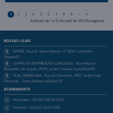
1
2
3
4
5
6
7
8
9
>
>|
Exibindo de 1 a 21 do total de 292 (14 páginas)
NOSSAS LOJAS
MATRIZ - Rua Dr. Nereu Ramos, n° 1309, Coloninha -
Gaspar/SC
CENTRO DE DISTRIBUIÇÃO GUARULHOS - Rua Antonio
Alexandre de Araujo, nº519, Jardim Rosana-Guarulhos/SP
FILIAL AMERICANA - Rua do Diamante, nº82, Jardim São
Fernando - Santa Bárbara d'Oeste-SP
ATENDIMENTO
Whatsapp: +55 (47) 99726-0130
Telefone: +55 (47) 3332-3795