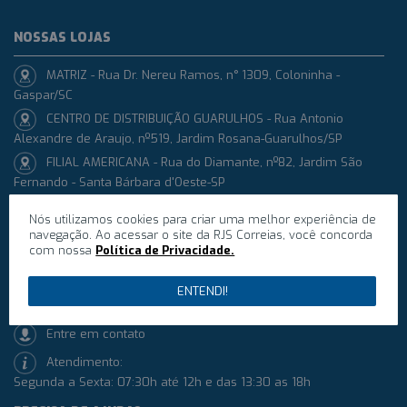
NOSSAS LOJAS
MATRIZ - Rua Dr. Nereu Ramos, n° 1309, Coloninha -
Gaspar/SC
CENTRO DE DISTRIBUIÇÃO GUARULHOS - Rua Antonio
Alexandre de Araujo, nº519, Jardim Rosana-Guarulhos/SP
FILIAL AMERICANA - Rua do Diamante, nº82, Jardim São
Fernando - Santa Bárbara d'Oeste-SP
ATENDIMENTO
Nós utilizamos cookies para criar uma melhor experiência de
navegação. Ao acessar o site da RJS Correias, você concorda
Whatsapp: +55 (47) 99726-0130
com nossa
Política de Privacidade.
Telefone: +55 (47) 3332-3795
ENTENDI!
contato@rjscorreias.com.br
Entre em contato
Atendimento:
Segunda a Sexta: 07:30h até 12h e das 13:30 as 18h