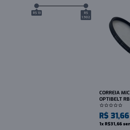
R$ 13
R$
1.902
CORREIA MICR
OPTIBELT RB
R$ 31,66
1x R$31,66 se