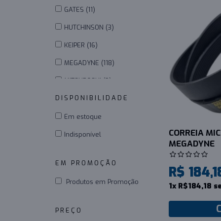
GATES (11)
HUTCHINSON (3)
KEIPER (16)
MEGADYNE (118)
MITSUBOSHI (9)
DISPONIBILIDADE
_
MOVENDIS (127)
OPTIBELT (480)
Em estoque
CORREIA MICR
REXON (21)
Indisponível
MEGADYNE
STEIGENTECH (1)
EM PROMOÇÃO
_
R$ 184,1
UNIBELT (50)
Produtos em Promoção
1x R$184,18 s
PREÇO
_