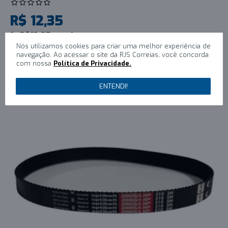
R$ 12,35
1x R$12,35 sem juros
Nós utilizamos cookies para criar uma melhor experiência de
navegação. Ao acessar o site da RJS Correias, você concorda
AVISE-ME QUANDO DISPONIVEL
com nossa
Política de Privacidade.
ENTENDI!