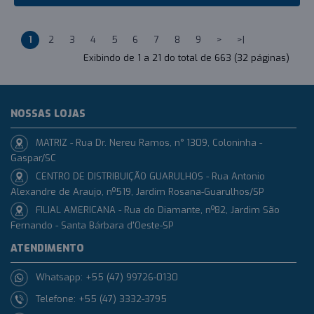
1
2
3
4
5
6
7
8
9
>
>|
Exibindo de 1 a 21 do total de 663 (32 páginas)
NOSSAS LOJAS
MATRIZ - Rua Dr. Nereu Ramos, n° 1309, Coloninha -
Gaspar/SC
CENTRO DE DISTRIBUIÇÃO GUARULHOS - Rua Antonio
Alexandre de Araujo, nº519, Jardim Rosana-Guarulhos/SP
FILIAL AMERICANA - Rua do Diamante, nº82, Jardim São
Fernando - Santa Bárbara d'Oeste-SP
ATENDIMENTO
Whatsapp: +55 (47) 99726-0130
Telefone: +55 (47) 3332-3795