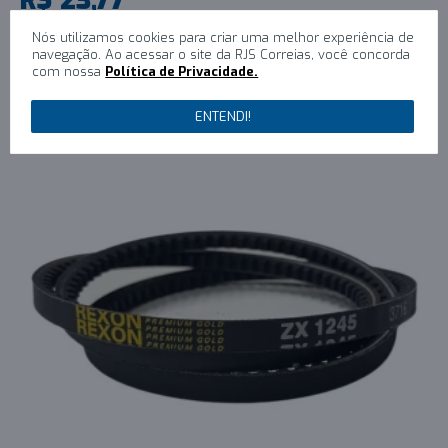
1x R$23,77 sem juros
Nós utilizamos cookies para criar uma melhor experiência de
navegação. Ao acessar o site da RJS Correias, você concorda
COMPRAR
com nossa
Política de Privacidade.
ENTENDI!