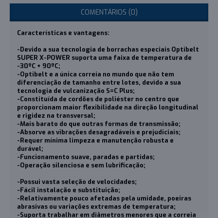
COMENTÁRIOS (0)
Características e vantagens:
-Devido a sua tecnologia de borrachas especiais Optibelt
SUPER X-POWER suporta uma faixa de temperatura de
-30ºC + 90ºC;
-Optibelt e a única correia no mundo que não tem
diferenciação de tamanho entre lotes, devido a sua
tecnologia de vulcanização S=C Plus;
-
Constituída de cordões de poliéster no centro que
proporcionam maior flexibilidade na direção longitudinal
e rigidez na transversal;
-Mais barato do que outras formas de transmissão;
-Absorve as vibrações desagradáveis e prejudiciais;
-Requer mínima limpeza e manutenção robusta e
durável;
-Funcionamento suave, paradas e partidas;
-Operação silenciosa e sem lubrificação;
-Possui vasta seleção de velocidades;
-Fácil instalação e substituição;
-Relativamente pouco afetadas pela umidade, poeiras
abrasivas ou variações extremas de temperatura;
-Suporta trabalhar em diâmetros menores que a correia