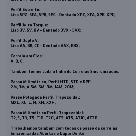
Perfil Estreito:
Liso SPZ, SPA, SPB, SPC - Dentado XPZ, XPA, XPB, XPC;
Perfil Auto Torque:
Liso 3V, 5V, 8V - Dentado 3VX - 5VX;
Perfil Duplo V:
Liso AA, BB, CC - Dentado AAX, BBX;
Correia em Elos:
A, B, C;
Também temos toda a linha de Correias Sincronizadas:
Passo Milimétrico, Perfil HTD, STD e RPP;
2M, 3M, 4,5M, 5M, 8M, 14M, 20M;
Passo Polegada Perfil Trapezoidal:
MXL, XL, L, H, XH, XXH;
Passo Milimétrico Perfil Trapezoidal:
T2,5, T3, T5, T10, T20, AT3, AT5, AT10, AT20;
Trabalhamos também com todos os passo de correias
Sincronizadas Abertas e Duplo Dente.