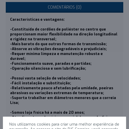
COMENTÁRIOS (0)
Características e vantagens:
-Constituída de cordões de poliéster no centro que
proporcionam maior flexibilidade na direção longitudinal
e rigidez na transversal;
-Mais barato do que outras formas de transmissão;
-Absorve as vibrações desagradáveis e prejudiciais;
-Requer mínima limpeza e manutenção robusta e
durável;
-Funcionamento suave, paradas e partidas;
-Operação silenciosa e sem lubrificação;
-Possui vasta seleção de velocidades;
-Fácil instalação e substituição;
-Relativamente pouco afetadas pela umidade, poeiras
abrasivas ou variações extremas de temperatura;
-Suporta trabalhar em diâmetros menores que a correia
Lisa;
-Somos loja física há a mais de 20 anos;
-Atendimento em horário comercial de segunda-feira a
sexta-feira;
Nós utilizamos cookies para criar uma melhor experiência de
-Envio para todo país, conforme a área de atendimento