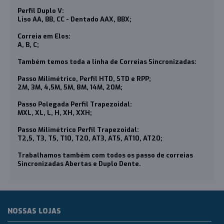
Perfil Duplo V:
Liso AA, BB, CC - Dentado AAX, BBX;
Correia em Elos:
A, B, C;
Também temos toda a linha de Correias Sincronizadas:
Passo Milimétrico, Perfil HTD, STD e RPP;
2M, 3M, 4,5M, 5M, 8M, 14M, 20M;
Passo Polegada Perfil Trapezoidal:
MXL, XL, L, H, XH, XXH;
Passo Milimétrico Perfil Trapezoidal:
T2,5, T3, T5, T10, T20, AT3, AT5, AT10, AT20;
Trabalhamos também com todos os passo de correias
Sincronizadas Abertas e Duplo Dente.
NOSSAS LOJAS