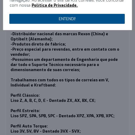
navegação. Ao acessar o site da RJS Correias, você concorda
dos correios e transportadora;
com nossa
Política de Privacidade.
-Após a confirmação do pagamento, o produto será
despachado num prazo máximo de 48 horas;
-Compra 100% segura;
ENTENDI!
-Qualquer dúvida sobre o produto, contate-nos;
-Distribuidor nacional das marcas Rexon (China) e
Optibelt (Alemanha);
-Produtos direto de fábrica;
-Preço especial para revendas, entre em contato com o
vendedor;
-Possuímos um departamento de Engenharia que pode
dar todo o Suporte Técnico necessário para o
dimensionamento de suas correias;
Trabalhamos com todos os tipos de correias em V,
Individual e Kraftband:
Perfil Clássico:
Liso Z, A, B, C, D, E - Dentado ZX, AX, BX, CX;
Perfil Estreito:
Liso SPZ, SPA, SPB, SPC - Dentado XPZ, XPA, XPB, XPC;
Perfil Auto Torque:
Liso 3V, 5V, 8V - Dentado 3VX - 5VX;