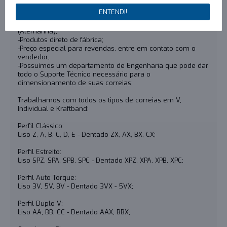
-Qualquer dúvida sobre o produto, contate-nos;
ENTENDI!
-Distribuidor nacional das marcas Rexon (China) e Optibelt
(Alemanha);
-Produtos direto de fábrica;
-Preço especial para revendas, entre em contato com o
vendedor;
-Possuímos um departamento de Engenharia que pode dar
todo o Suporte Técnico necessário para o
dimensionamento de suas correias;
Trabalhamos com todos os tipos de correias em V,
Individual e Kraftband:
Perfil Clássico:
Liso Z, A, B, C, D, E - Dentado ZX, AX, BX, CX;
Perfil Estreito:
Liso SPZ, SPA, SPB, SPC - Dentado XPZ, XPA, XPB, XPC;
Perfil Auto Torque:
Liso 3V, 5V, 8V - Dentado 3VX - 5VX;
Perfil Duplo V:
Liso AA, BB, CC - Dentado AAX, BBX;