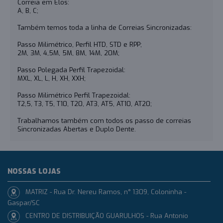
Correia em Elos:
A, B, C;
Também temos toda a linha de Correias Sincronizadas:
Passo Milimétrico, Perfil HTD, STD e RPP;
2M, 3M, 4,5M, 5M, 8M, 14M, 20M;
Passo Polegada Perfil Trapezoidal:
MXL, XL, L, H, XH, XXH;
Passo Milimétrico Perfil Trapezoidal:
T2,5, T3, T5, T10, T20, AT3, AT5, AT10, AT20;
Trabalhamos também com todos os passo de correias
Sincronizadas Abertas e Duplo Dente.
NOSSAS LOJAS
MATRIZ - Rua Dr. Nereu Ramos, n° 1309, Coloninha -
Gaspar/SC
CENTRO DE DISTRIBUIÇÃO GUARULHOS - Rua Antonio