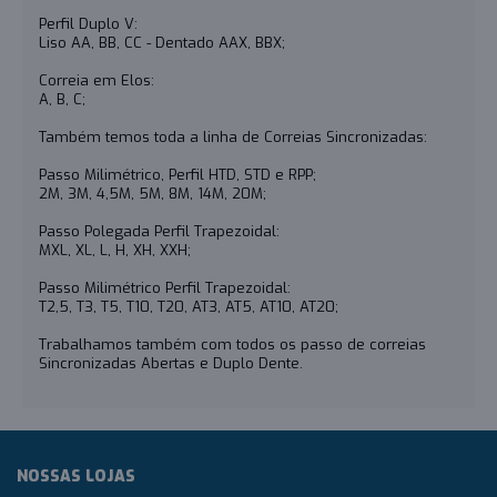
Perfil Duplo V:
Liso AA, BB, CC - Dentado AAX, BBX;
Correia em Elos:
A, B, C;
Também temos toda a linha de Correias Sincronizadas:
Passo Milimétrico, Perfil HTD, STD e RPP;
2M, 3M, 4,5M, 5M, 8M, 14M, 20M;
Passo Polegada Perfil Trapezoidal:
MXL, XL, L, H, XH, XXH;
Passo Milimétrico Perfil Trapezoidal:
T2,5, T3, T5, T10, T20, AT3, AT5, AT10, AT20;
Trabalhamos também com todos os passo de correias
Sincronizadas Abertas e Duplo Dente.
NOSSAS LOJAS