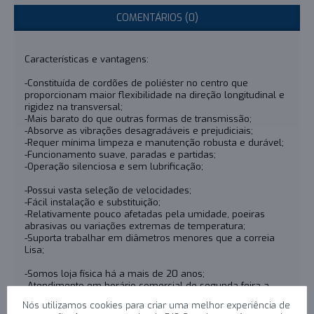
COMENTÁRIOS (0)
Características e vantagens:
-Constituída de cordões de poliéster no centro que
proporcionam maior flexibilidade na direção longitudinal e
rigidez na transversal;
-Mais barato do que outras formas de transmissão;
-Absorve as vibrações desagradáveis e prejudiciais;
-Requer mínima limpeza e manutenção robusta e durável;
-Funcionamento suave, paradas e partidas;
-Operação silenciosa e sem lubrificação;
-Possui vasta seleção de velocidades;
-Fácil instalação e substituição;
-Relativamente pouco afetadas pela umidade, poeiras
abrasivas ou variações extremas de temperatura;
-Suporta trabalhar em diâmetros menores que a correia
Lisa;
-Somos loja física há a mais de 20 anos;
-Atendimento em horário comercial de segunda-feira a
sexta-feira;
Nós utilizamos cookies para criar uma melhor experiência de
-Envio para todo país, conforme a área de atendimento dos