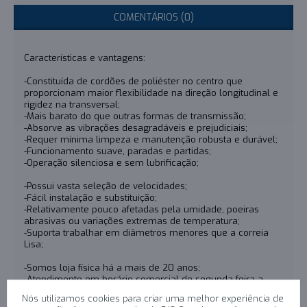
COMENTÁRIOS (0)
Características e vantagens:
-Constituída de cordões de poliéster no centro que
proporcionam maior flexibilidade na direção longitudinal e
rigidez na transversal;
-Mais barato do que outras formas de transmissão;
-Absorve as vibrações desagradáveis e prejudiciais;
-Requer mínima limpeza e manutenção robusta e durável;
-Funcionamento suave, paradas e partidas;
-Operação silenciosa e sem lubrificação;
-Possui vasta seleção de velocidades;
-Fácil instalação e substituição;
-Relativamente pouco afetadas pela umidade, poeiras
abrasivas ou variações extremas de temperatura;
-Suporta trabalhar em diâmetros menores que a correia
Lisa;
-Somos loja física há a mais de 20 anos;
-Atendimento em horário comercial de segunda-feira a
sexta-feira;
Nós utilizamos cookies para criar uma melhor experiência de
-Envio para todo país, conforme a área de atendimento dos