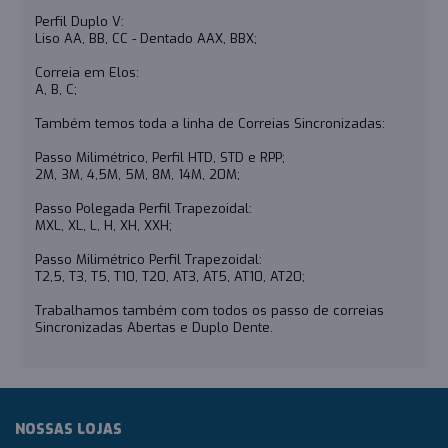
Perfil Duplo V:
Liso AA, BB, CC - Dentado AAX, BBX;
Correia em Elos:
A, B, C;
Também temos toda a linha de Correias Sincronizadas:
Passo Milimétrico, Perfil HTD, STD e RPP;
2M, 3M, 4,5M, 5M, 8M, 14M, 20M;
Passo Polegada Perfil Trapezoidal:
MXL, XL, L, H, XH, XXH;
Passo Milimétrico Perfil Trapezoidal:
T2,5, T3, T5, T10, T20, AT3, AT5, AT10, AT20;
Trabalhamos também com todos os passo de correias
Sincronizadas Abertas e Duplo Dente.
NOSSAS LOJAS