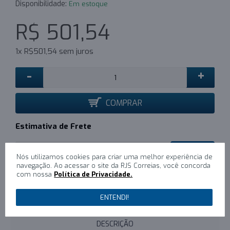
Disponibilidade:
Em estoque
R$ 501,54
1x R$501,54 sem juros
-
+
COMPRAR
Estimativa de Frete
CALCULAR
Nós utilizamos cookies para criar uma melhor experiência de
navegação. Ao acessar o site da RJS Correias, você concorda
com nossa
Política de Privacidade.
0
/
Escreva um comentário
ENTENDI!
DESCRIÇÃO