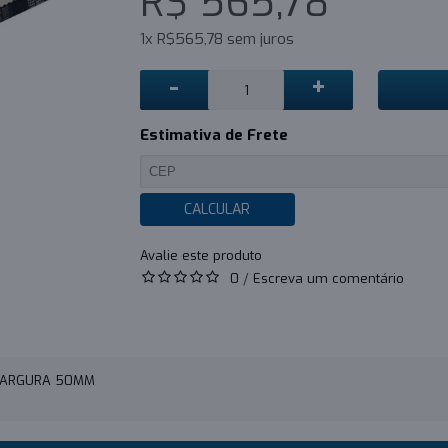
R$ 565,78
1x R$565,78 sem juros
-
+
Estimativa de Frete
CALCULAR
0
/
Escreva um comentário
 LARGURA 50MM