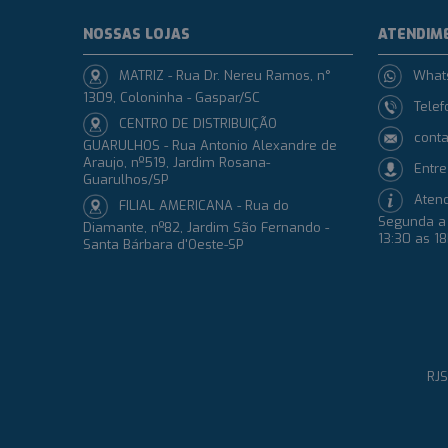
NOSSAS LOJAS
ATENDIM
MATRIZ - Rua Dr. Nereu Ramos, n°
What
1309, Coloninha - Gaspar/SC
Telef
CENTRO DE DISTRIBUIÇÃO
conta
GUARULHOS - Rua Antonio Alexandre de
Araujo, nº519, Jardim Rosana-
Entre
Guarulhos/SP
Aten
FILIAL AMERICANA - Rua do
Segunda a 
Diamante, nº82, Jardim São Fernando -
13:30 as 1
Santa Bárbara d'Oeste-SP
RJS