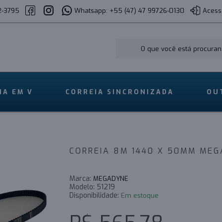
2-3795
Whatsapp: +55 (47) 47 99726-0130
Acess
IA EM V
CORREIA SINCRONIZADA
OU
CORREIA 8M 1440 X 50MM MEG
Marca:
MEGADYNE
Modelo:
51219
Disponibilidade:
Em estoque