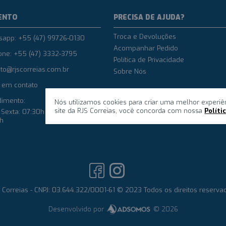
ENTO
PRECISA DE AJUDA?
Troca e Devoluções
sapp: +55 (47) 99726-0130
Acompanhar Pedido
one: +55 (47) 3332-3795
Política de Privacidade
to@rjscorreias.com.br
Sobre Nós
 em contato
dimento:
Nós utilizamos cookies para criar uma melhor experiê
site da RJS Correias, você concorda com nossa
Políti
Sexta: 07:30h até 12h e das
8h
 Correias - CNPJ: 03.644.322/0001-61 © 2023 Todos os direitos reserva
Desenvolvido por
© 2026