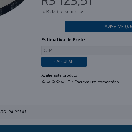
R$ 123,51
1x R$123,51 sem juros
AVISE-ME QU
Estimativa de Frete
CALCULAR
0
/
Escreva um comentário
LARGURA 25MM