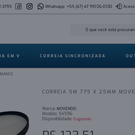
2-3795
Whatsapp: +55 (47) 47 99726-0130
Acess
IA EM V
CORREIA SINCRONIZADA
OU
RMANCE
CORREIA 5M 775 X 25MM MOV
Marca:
MOVENDIS
Modelo:
54596
Disponibilidade:
Esgotado