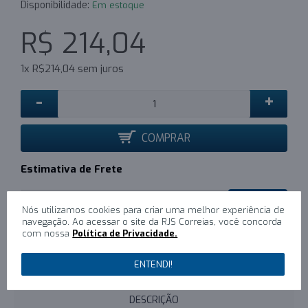
Disponibilidade:
Em estoque
R$ 214,04
1x R$214,04 sem juros
-
+
COMPRAR
Estimativa de Frete
CALCULAR
Nós utilizamos cookies para criar uma melhor experiência de
navegação. Ao acessar o site da RJS Correias, você concorda
com nossa
Política de Privacidade.
0
/
Escreva um comentário
ENTENDI!
DESCRIÇÃO