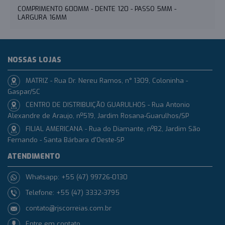
COMPRIMENTO 600MM - DENTE 120 - PASSO 5MM -
LARGURA 16MM
NOSSAS LOJAS
MATRIZ - Rua Dr. Nereu Ramos, n° 1309, Coloninha -
Gaspar/SC
CENTRO DE DISTRIBUIÇÃO GUARULHOS - Rua Antonio
Alexandre de Araujo, nº519, Jardim Rosana-Guarulhos/SP
FILIAL AMERICANA - Rua do Diamante, nº82, Jardim São
Fernando - Santa Bárbara d'Oeste-SP
ATENDIMENTO
Whatsapp: +55 (47) 99726-0130
Telefone: +55 (47) 3332-3795
contato@rjscorreias.com.br
Entre em contato