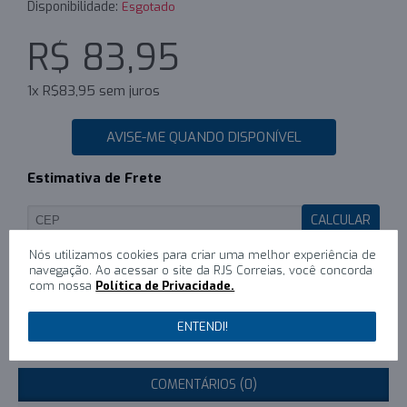
Disponibilidade:
Esgotado
R$ 83,95
1x R$83,95 sem juros
AVISE-ME QUANDO DISPONÍVEL
Estimativa de Frete
CALCULAR
Nós utilizamos cookies para criar uma melhor experiência de
navegação. Ao acessar o site da RJS Correias, você concorda
com nossa
Política de Privacidade.
0
/
Escreva um comentário
ENTENDI!
DESCRIÇÃO
COMENTÁRIOS (0)