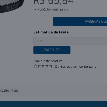
R$ 65,84
1x R$65,84 sem juros
AVISE-ME QU
Estimativa de Frete
CALCULAR
0
/
Escreva um comentário
ARGURA 15MM