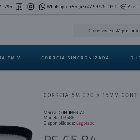
2-3795
Whatsapp: +55 (47) 47 99726-0130
Acess
IA EM V
CORREIA SINCRONIZADA
OU
CORREIA 5M 370 X 15MM CONT
Marca:
CONTINENTAL
Modelo:
03586
Disponibilidade:
Esgotado