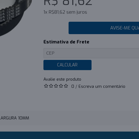
R$ 81,62
1x R$81,62 sem juros
AVISE-ME QU
Estimativa de Frete
CALCULAR
0
/
Escreva um comentário
 LARGURA 10MM