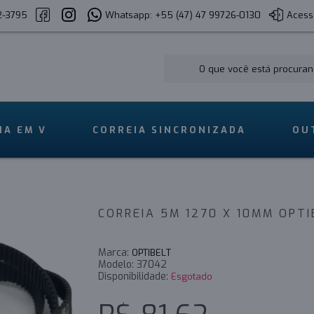
2-3795
Whatsapp: +55 (47) 47 99726-0130
Acess
IA EM V
CORREIA SINCRONIZADA
OU
CORREIA 5M 1270 X 10MM OPT
Marca:
OPTIBELT
Modelo:
37042
Disponibilidade:
Esgotado