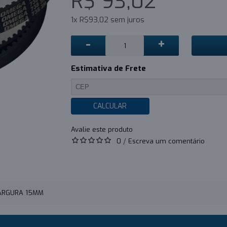
R$ 93,02
1x R$93,02 sem juros
-
+
Estimativa de Frete
CALCULAR
0
/
Escreva um comentário
LARGURA 15MM