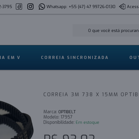
2-3795
Whatsapp: +55 (47) 47 99726-0130
Acess
IA EM V
CORREIA SINCRONIZADA
OU
CORREIA 3M 738 X 15MM OPTI
Marca:
OPTIBELT
Modelo:
17957
Disponibilidade:
Em estoque