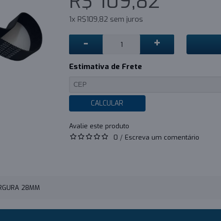
R$ 109,82
1x R$109,82 sem juros
-
+
Estimativa de Frete
CALCULAR
0
/
Escreva um comentário
LARGURA 28MM