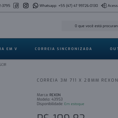
2-3795
Whatsapp: +55 (47) 47 99726-0130
Acess
IA EM V
CORREIA SINCRONIZADA
OU
SCIR
CORREIA 3M 711 X 28MM REXON
Marca:
REXON
Modelo:
43953
Disponibilidade:
Em estoque