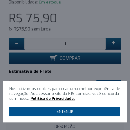
Disponibilidade:
Em estoque
R$ 75,90
1x R$75,90 sem juros
-
+
COMPRAR
Estimativa de Frete
CALCULAR
Nós utilizamos cookies para criar uma melhor experiência de
navegação. Ao acessar o site da RJS Correias, você concorda
com nossa
Política de Privacidade.
0
/
Escreva um comentário
ENTENDI!
DESCRIÇÃO