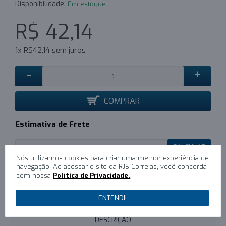
Disponibilidade:
Em estoque
R$ 42,14
1x R$42,14 sem juros
-
+
COMPRAR
Estimativa de Frete
CALCULAR
Nós utilizamos cookies para criar uma melhor experiência de
navegação. Ao acessar o site da RJS Correias, você concorda
com nossa
Política de Privacidade.
0
/
Escreva um comentário
ENTENDI!
DESCRIÇÃO