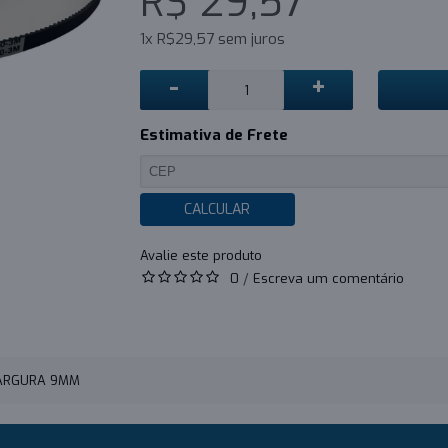
R$ 29,57
1x R$29,57 sem juros
-
+
Estimativa de Frete
CALCULAR
0
/
Escreva um comentário
LARGURA 9MM