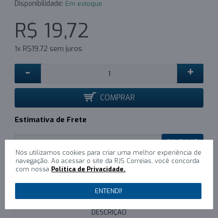
Disponibilidade:
Em estoque
R$ 19,72
1x R$19,72 sem juros
-
+
COMPRAR
Estimativa de Frete
CALCULAR
Nós utilizamos cookies para criar uma melhor experiência de
navegação. Ao acessar o site da RJS Correias, você concorda
com nossa
Política de Privacidade.
0
/
Escreva um comentário
ENTENDI!
DESCRIÇÃO