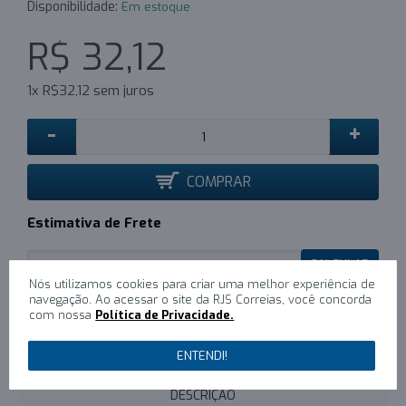
Disponibilidade:
Em estoque
R$ 32,12
1x R$32,12 sem juros
-
+
COMPRAR
Estimativa de Frete
CALCULAR
Nós utilizamos cookies para criar uma melhor experiência de
navegação. Ao acessar o site da RJS Correias, você concorda
com nossa
Política de Privacidade.
0
/
Escreva um comentário
ENTENDI!
DESCRIÇÃO