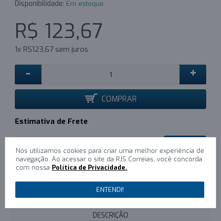
Disponibilidade:
Em estoque
R$ 123,67
1x R$123,67 sem juros
-
+
COMPRAR
Estimativa de Frete
CALCULAR
Nós utilizamos cookies para criar uma melhor experiência de
navegação. Ao acessar o site da RJS Correias, você concorda
com nossa
Política de Privacidade.
0
/
Escreva um comentário
ENTENDI!
DESCRIÇÃO