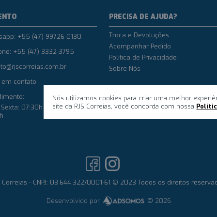
ENTO
PRECISA DE AJUDA?
Troca e Devoluções
sapp: +55 (47) 99726-0130
Acompanhar Pedido
one: +55 (47) 3332-3795
Política de Privacidade
to@rjscorreias.com.br
Sobre Nós
 em contato
dimento:
Nós utilizamos cookies para criar uma melhor experiê
site da RJS Correias, você concorda com nossa
Políti
Sexta: 07:30h até 12h e das
8h
 Correias - CNPJ: 03.644.322/0001-61 © 2023 Todos os direitos reserva
Desenvolvido por
© 2026