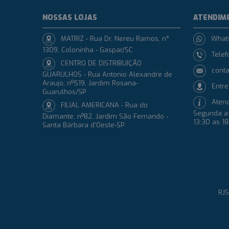
NOSSAS LOJAS
ATENDIM
MATRIZ - Rua Dr. Nereu Ramos, n°
What
1309, Coloninha - Gaspar/SC
Telef
CENTRO DE DISTRIBUIÇÃO
conta
GUARULHOS - Rua Antonio Alexandre de
Araujo, nº519, Jardim Rosana-
Entre
Guarulhos/SP
Aten
FILIAL AMERICANA - Rua do
Segunda a 
Diamante, nº82, Jardim São Fernando -
13:30 as 1
Santa Bárbara d'Oeste-SP
RJS