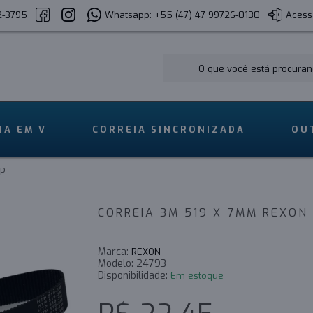
2-3795
Whatsapp: +55 (47) 47 99726-0130
Acess
IA EM V
CORREIA SINCRONIZADA
OU
P
CORREIA 3M 519 X 7MM REXON
Marca:
REXON
Modelo:
24793
Disponibilidade:
Em estoque