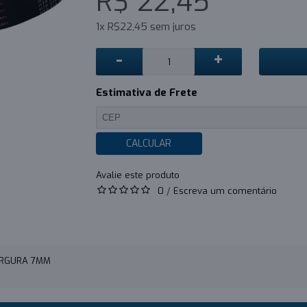
R$ 22,45
1x R$22,45 sem juros
-
+
Estimativa de Frete
CALCULAR
0
/
Escreva um comentário
LARGURA 7MM