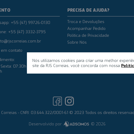
ENTO
PRECISA DE AJUDA?
Troca e Devoluções
sapp: +55 (47) 99726-0130
Acompanhar Pedido
one: +55 (47) 3332-3795
Política de Privacidade
to@rjscorreias.com.br
Sobre Nós
 em contato
dimento:
Nós utilizamos cookies para criar uma melhor experiê
site da RJS Correias, você concorda com nossa
Políti
Sexta: 07:30h até 12h e das
8h
 Correias - CNPJ: 03.644.322/0001-61 © 2023 Todos os direitos reserva
Desenvolvido por
© 2026