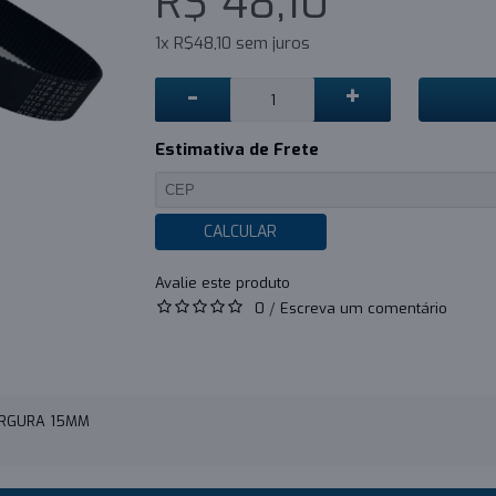
R$ 48,10
1x R$48,10 sem juros
-
+
Estimativa de Frete
CALCULAR
0
/
Escreva um comentário
LARGURA 15MM