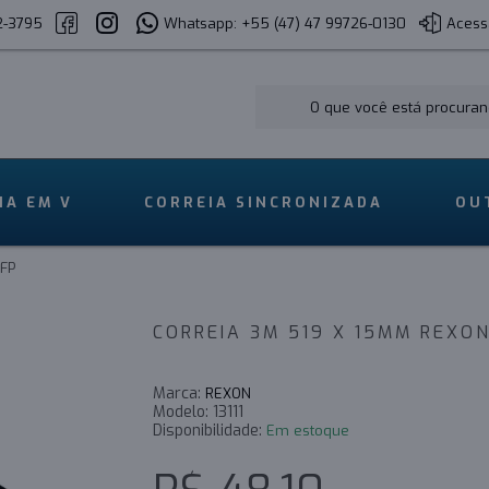
2-3795
Whatsapp: +55 (47) 47 99726-0130
Acess
IA EM V
CORREIA SINCRONIZADA
OU
FP
CORREIA 3M 519 X 15MM REXO
Marca:
REXON
Modelo:
13111
Disponibilidade:
Em estoque