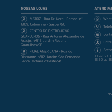
NOSSAS LOJAS
ATENDIM
MATRIZ - Rua Dr. Nereu Ramos, n°
What
1309, Coloninha - Gaspar/SC
Telef
CENTRO DE DISTRIBUIÇÃO
conta
GUARULHOS - Rua Antonio Alexandre de
Araujo, nº519, Jardim Rosana-
Entre
Guarulhos/SP
Aten
FILIAL AMERICANA - Rua do
Segunda a 
Diamante, nº82, Jardim São Fernando -
13:30 as 1
Santa Bárbara d'Oeste-SP
RJS