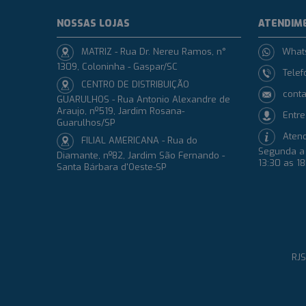
NOSSAS LOJAS
ATENDIM
MATRIZ - Rua Dr. Nereu Ramos, n°
What
1309, Coloninha - Gaspar/SC
Telef
CENTRO DE DISTRIBUIÇÃO
conta
GUARULHOS - Rua Antonio Alexandre de
Araujo, nº519, Jardim Rosana-
Entre
Guarulhos/SP
Aten
FILIAL AMERICANA - Rua do
Segunda a 
Diamante, nº82, Jardim São Fernando -
13:30 as 1
Santa Bárbara d'Oeste-SP
RJS