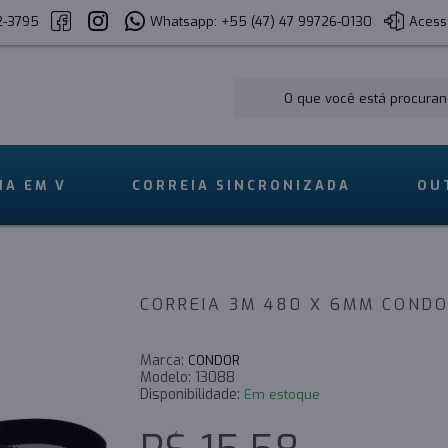
2-3795
Whatsapp: +55 (47) 47 99726-0130
Acess
IA EM V
CORREIA SINCRONIZADA
OU
CORREIA 3M 480 X 6MM COND
Marca:
CONDOR
Modelo:
13088
Disponibilidade:
Em estoque