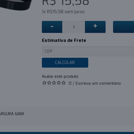
R$ 15,58
1x R$15,58 sem juros
-
+
Estimativa de Frete
CALCULAR
0
/
Escreva um comentário
LARGURA 6MM