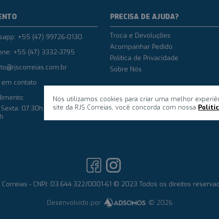
ENTO
PRECISA DE AJUDA?
Troca e Devoluções
sapp: +55 (47) 99726-0130
Acompanhar Pedido
one: +55 (47) 3332-3795
Política de Privacidade
to@rjscorreias.com.br
Sobre Nós
 em contato
dimento:
Nós utilizamos cookies para criar uma melhor experiê
site da RJS Correias, você concorda com nossa
Políti
Sexta: 07:30h até 12h e das
8h
 Correias - CNPJ: 03.644.322/0001-61 © 2023 Todos os direitos reserva
Desenvolvido por
© 2026