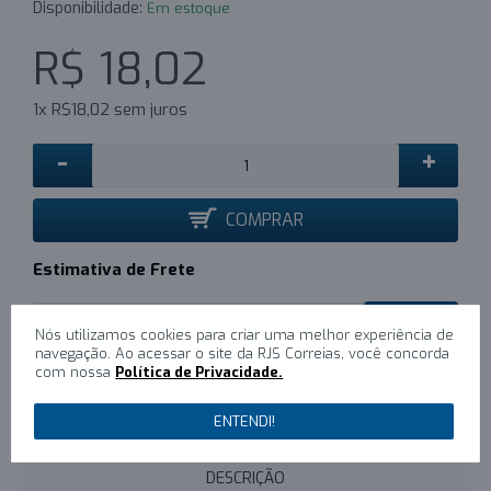
Disponibilidade:
Em estoque
R$ 18,02
1x R$18,02 sem juros
-
+
COMPRAR
Estimativa de Frete
CALCULAR
Nós utilizamos cookies para criar uma melhor experiência de
navegação. Ao acessar o site da RJS Correias, você concorda
com nossa
Política de Privacidade.
0
/
Escreva um comentário
ENTENDI!
DESCRIÇÃO