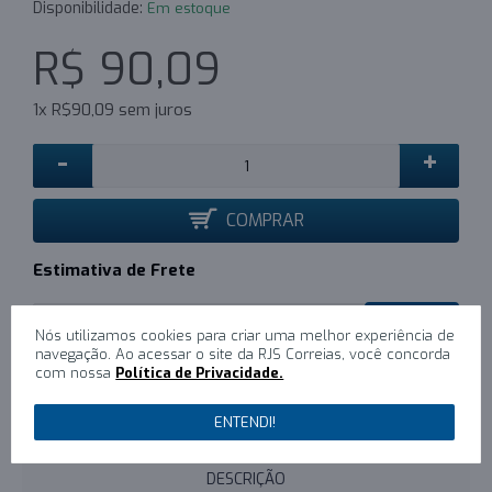
Disponibilidade:
Em estoque
R$ 90,09
1x R$90,09 sem juros
-
+
COMPRAR
Estimativa de Frete
CALCULAR
Nós utilizamos cookies para criar uma melhor experiência de
navegação. Ao acessar o site da RJS Correias, você concorda
com nossa
Política de Privacidade.
0
/
Escreva um comentário
ENTENDI!
DESCRIÇÃO