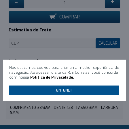
-
+
COMPRAR
Estimativa de Frete
CALCULAR
Nós utilizamos cookies para criar uma melhor experiência de
0
/
Escreva um comentário
navegação. Ao acessar o site da RJS Correias, você concorda
com nossa
Política de Privacidade.
DESCRIÇÃO
ENTENDI!
COMENTÁRIOS (0)
COMPRIMENTO 384MM - DENTE 128 - PASSO 3MM - LARGURA
9MM