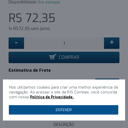
Disponibilidade:
Em estoque
R$ 72,35
1x R$72,35 sem juros
-
+
COMPRAR
Estimativa de Frete
CALCULAR
Nós utilizamos cookies para criar uma melhor experiência de
navegação. Ao acessar o site da RJS Correias, você concorda
com nossa
Política de Privacidade.
0
/
Escreva um comentário
ENTENDI!
DESCRIÇÃO