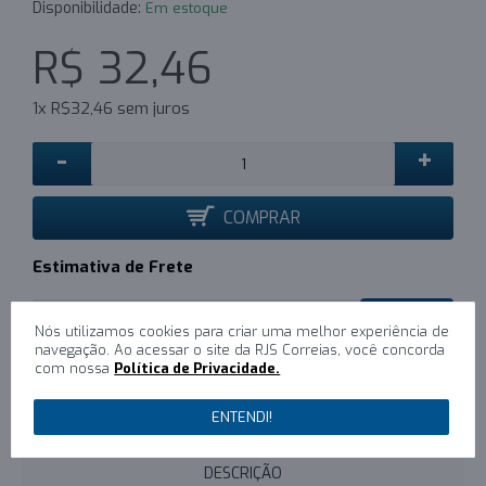
Disponibilidade:
Em estoque
R$ 32,46
1x R$32,46 sem juros
-
+
COMPRAR
Estimativa de Frete
CALCULAR
Nós utilizamos cookies para criar uma melhor experiência de
navegação. Ao acessar o site da RJS Correias, você concorda
com nossa
Política de Privacidade.
0
/
Escreva um comentário
ENTENDI!
DESCRIÇÃO