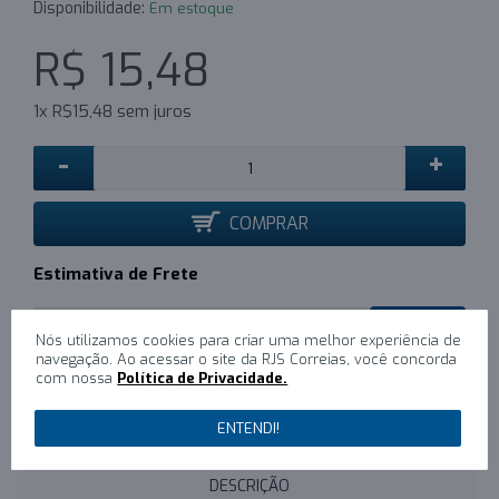
Disponibilidade:
Em estoque
R$ 15,48
1x R$15,48 sem juros
-
+
COMPRAR
Estimativa de Frete
CALCULAR
Nós utilizamos cookies para criar uma melhor experiência de
navegação. Ao acessar o site da RJS Correias, você concorda
com nossa
Política de Privacidade.
0
/
Escreva um comentário
ENTENDI!
DESCRIÇÃO