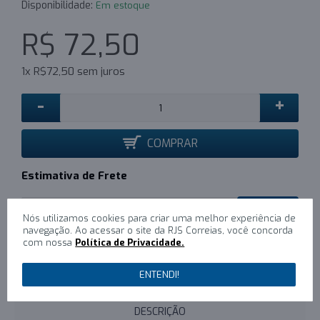
Disponibilidade:
Em estoque
R$ 72,50
1x R$72,50 sem juros
-
+
COMPRAR
Estimativa de Frete
CALCULAR
Nós utilizamos cookies para criar uma melhor experiência de
navegação. Ao acessar o site da RJS Correias, você concorda
com nossa
Política de Privacidade.
0
/
Escreva um comentário
ENTENDI!
DESCRIÇÃO