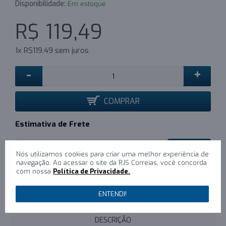
Disponibilidade:
Em estoque
R$ 119,49
1x R$119,49 sem juros
-
+
COMPRAR
Estimativa de Frete
CALCULAR
Nós utilizamos cookies para criar uma melhor experiência de
navegação. Ao acessar o site da RJS Correias, você concorda
com nossa
Política de Privacidade.
0
/
Escreva um comentário
ENTENDI!
DESCRIÇÃO