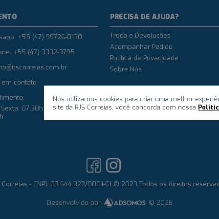
ENTO
PRECISA DE AJUDA?
Troca e Devoluções
sapp: +55 (47) 99726-0130
Acompanhar Pedido
one: +55 (47) 3332-3795
Política de Privacidade
to@rjscorreias.com.br
Sobre Nós
 em contato
dimento:
Nós utilizamos cookies para criar uma melhor experiê
site da RJS Correias, você concorda com nossa
Políti
Sexta: 07:30h até 12h e das
8h
 Correias - CNPJ: 03.644.322/0001-61 © 2023 Todos os direitos reserva
Desenvolvido por
© 2026