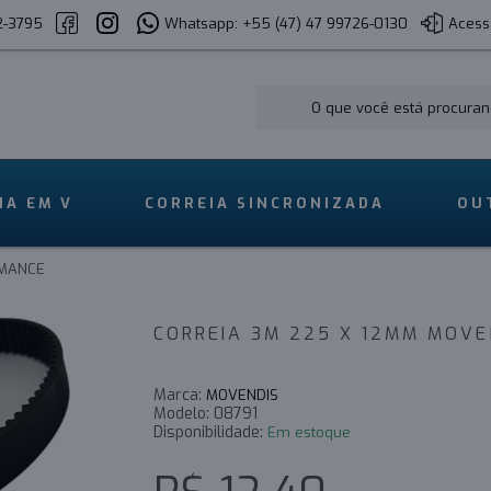
2-3795
Whatsapp: +55 (47) 47 99726-0130
Acess
IA EM V
CORREIA SINCRONIZADA
OU
RMANCE
CORREIA 3M 225 X 12MM MOV
Marca:
MOVENDIS
Modelo:
08791
Disponibilidade:
Em estoque