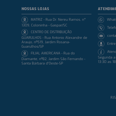
NOSSAS LOJAS
ATENDIM
MATRIZ - Rua Dr. Nereu Ramos, n°
What
1309, Coloninha - Gaspar/SC
Telef
CENTRO DE DISTRIBUIÇÃO
conta
GUARULHOS - Rua Antonio Alexandre de
Araujo, nº519, Jardim Rosana-
Entre
Guarulhos/SP
Aten
FILIAL AMERICANA - Rua do
Segunda a 
Diamante, nº82, Jardim São Fernando -
13:30 as 1
Santa Bárbara d'Oeste-SP
RJS