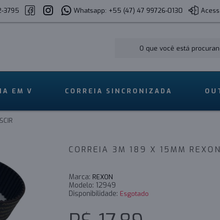
2-3795
Whatsapp: +55 (47) 47 99726-0130
Acess
IA EM V
CORREIA SINCRONIZADA
OU
SCIR
CORREIA 3M 189 X 15MM REXO
Marca:
REXON
Modelo:
12949
Disponibilidade:
Esgotado