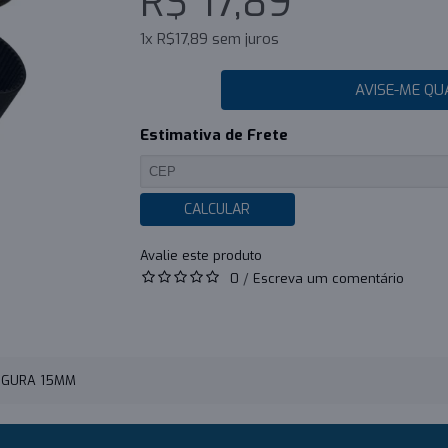
R$ 17,89
1x R$17,89 sem juros
AVISE-ME QU
Estimativa de Frete
CALCULAR
0
/
Escreva um comentário
ARGURA 15MM