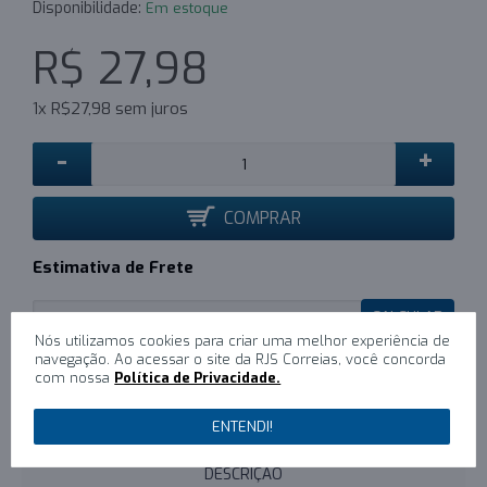
Disponibilidade:
Em estoque
R$ 27,98
1x R$27,98 sem juros
-
+
COMPRAR
Estimativa de Frete
CALCULAR
Nós utilizamos cookies para criar uma melhor experiência de
navegação. Ao acessar o site da RJS Correias, você concorda
com nossa
Política de Privacidade.
0
/
Escreva um comentário
ENTENDI!
DESCRIÇÃO