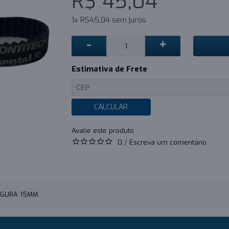
R$ 45,04
1x R$45,04 sem juros
-
+
Estimativa de Frete
CALCULAR
0
/
Escreva um comentário
ARGURA 15MM