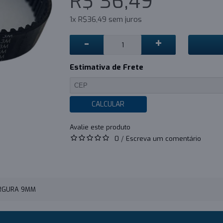
R$ 36,49
1x R$36,49 sem juros
-
+
Estimativa de Frete
CALCULAR
0
/
Escreva um comentário
ARGURA 9MM