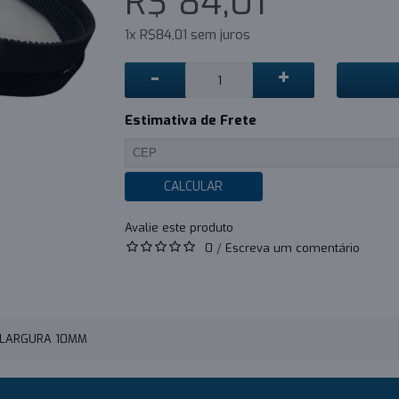
R$ 84,01
1x R$84,01 sem juros
-
+
Estimativa de Frete
CALCULAR
0
/
Escreva um comentário
- LARGURA 10MM