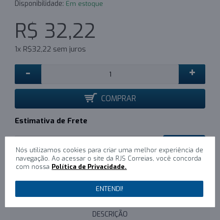
Disponibilidade:
Em estoque
R$ 32,22
1x R$32,22 sem juros
-
+
COMPRAR
Estimativa de Frete
CALCULAR
Nós utilizamos cookies para criar uma melhor experiência de
navegação. Ao acessar o site da RJS Correias, você concorda
com nossa
Política de Privacidade.
0
/
Escreva um comentário
ENTENDI!
DESCRIÇÃO